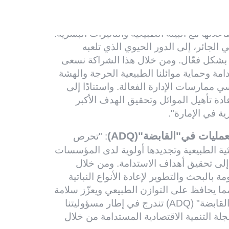
اع التنوع البيولوجي البري والبحري في
: "بالشراكة مع شركة القابضةADQ وديندرا، نعمل على تحقيق فهم أعمق
علاتها مع البيئة الطبيعية والتأثيرات البشرية.
 الجائر، إلى الدور الحيوي الذي تلعبه
ا بشكل فعّال. ومن خلال هذا الشراكة نسعى
مة وحماية موائلنا الطبيعية الحرجة والهشة
ي ممارسات الإدارة الفعالة. واستنادًا إلى
ادة تأهيل الموائل وتحقيق الهدف الأكبر
ية في الإمارة".
يات في"القابضة"(ADQ)
: "تحرص
نظم البيئية الطبيعية وتجديدها أولوية لدى المؤسسات
 إلى تحقيق أهداف الاستدامة. ومن خلال
 بالبحث والتطوير لإعادة الأنواع النباتية
ا يحافظ على التوازن الطبيعي ويعزّز سلامة
النظام البيئي، موضحاً أن مبادرات حماية البيئة في "القابضة" (ADQ) تندرج في إطار مسؤوليتنا
لة التنمية الاقتصادية المستدامة من خلال