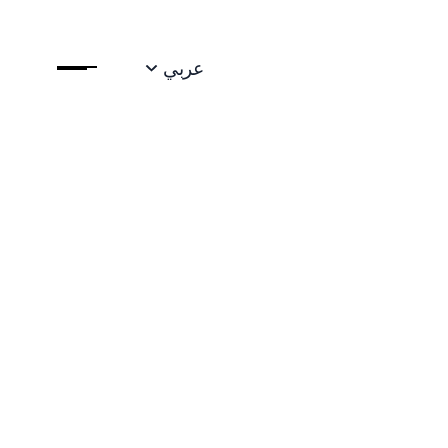
عربي
قابضة" (ADQ) تتشاركان في
اوية في