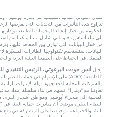
سعادة أحمد الهاشمي، المدير التنفيذي لقط
وقال
هيئة البيئة – أبوظبي
بشأن الموائل النباتية الطبيعية في إمارة أبوظبي، وتفا
تتراوح هذه التأثيرات من التحديات التي يفرضها الرعي
الحكومة من خلال إنشاء المحميات الطبيعية وإدارته
إلى بناء أساس معلوماتي شامل، مما يمكننا من استدا
من خلال البيانات التي توازن بين الحفاظ عليها، وترس
البيانات، سنستخدم تكنولوجيا الطائرات المسيّرة لإع
المتمثل في الحفاظ على أنظمتنا البيئية البرية والبحر
أنس جودت البرغوثي، الرئيس التنفيذي للعمل
وقال
"القابضة" (ADQ) على الإسهام في حماية ال
والشركات المحلية لدفع جهود دولة الإمارات الرامية
تعاوننا مع "ديندرا"، نسهم في بناء سلسلة إمداد مدعومة
المحلية إلى صحراء أبوظبي ومواطن أشجار القرم، مم
البيئة والاجتماعية، وحرصنا على المشاركة في دفع عج