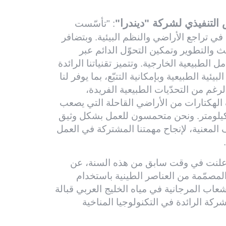
التنفيذي لشركة "ديندرا"
: "تأسّست
في تراجع الأراضي والنظم البيئية. وبتضافر
 من تعزيز البحث والتطوير وتمكين التحوّل الدائم عبر
ل الطبيعية الخارجية. وتتميز تقنياتنا الرائدة
يئية الطبيعية وبإمكانية التتبّع، بما يوفر لنا
لرغم من التحدّيات الطبيعية الفريدة،
 الهكتارات من الأراضي القاحلة التي يصعب
صول إليها، وشريط ساحلي يصل طوله إلى 600 كيلومتر. ونحن متحمسون للعمل بشكل وثيق
مع الأطراف المعنية، لإنجاح مهمتنا المشتركة في العمل
إلى أن هيئة البيئة أبوظبي و"القابضة" (ADQ) أعلنت في وقت سابق من هذه السنة، عن
لمصمّمة من العناصر الطينية باستخدام
لشعاب المرجانية في مياه الخليج العربي قبالة
كة الرائدة في التكنولوجيا المناخية