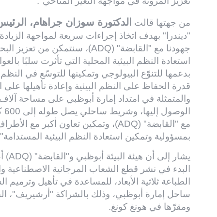
تعزيز المرونة في مواجهة التغير المناخي".
الدكتورة سوزان جراهام، الرئيس 
من جهتها قالت
"ديندرا" بهدف اتخاذ إجراءات سريعة لمواجهة الزيادة 
جهودنا مع "القابضة" (ADQ)، سنتمكن
استعادة النظم البيئية المحلية التي تأثرت سلبًا بالعوام
بدعمها للتنوّع البيولوجي وتمكينها للتوسّع في النظم الب
قدرة الحفاظ على النظم البيئية وإعادة تأهيلها على ا
والمتمثلة في امتداد إمارة أبوظبي على مساحة آلاف
الو
مع "القابضة" (ADQ)، وتمكين تعاون أكبر 
بمسؤولية وتمكين استعادة النظم البيئية المستدامة".
يشار 
البدء في نشر قطع الشعاب المرجانية الاصطناعية وا
الطباعة ثلاثية الأبعاد، للمساعدة في تأهيل وترميم ا
ساحل إمارة أبوظبي، وذلك بالشراكة "أرشيريف"، الشر
ومقرّها في هونغ كونغ.