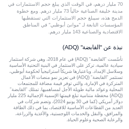
70 مليار درهم، في الوقت الذي يبلغ حجم الاستثمارات في
مدينة خليفة الصناعية حالياً 73 مليار درهم. ومع خطوة
الدمج هذه، سيبلغ حجم الاستثمارات التي تستقطبها
المؤسسات التابعة لـ "موانئ أبوظبي" في المناطق
الاقتصادية والصناعية 143 مليار درهم.
نبذة عن "القابضة" (ADQ)
تأسّست "القابضة" (ADQ) في عام 2018، وهي شركة استثمار
سيادية عالمية، تركز على الاستثمار في البنية التحتية الأساسية
وسلاسل الإمداد. وباعتبارها شريكاً استراتيجياً لحكومة أبوظبي،
تستثمر "القابضة" (ADQ) في تعزيز نمو منصات الأعمال
المتركزة في الإمارة، والتي توفر قيمة مضافة للمجتمعات
المحلية وعوائد مالية طويلة الأجل لمساهميها. تمتلك "القابضة"
(ADQ) محفظة متنامية تبلغ قيمتها الإسمية الإجمالية 225 مليار
دولار أمريكي (كما في 30 يونيو 2024)، وتضم شركات في
العديد من القطاعات الأساسية للاقتصاد، بما في ذلك الطاقة
والمرافق، والنقل والخدمات اللوجستية، والأغذية والزراعة،
والرعاية الصحية وعلوم الحياة.