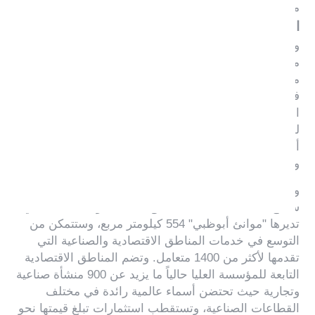
قال الكابتن محمد جمعة الشامسي، الرئيس
من جهته،
التنفيذي لـ "موانئ أبوظبي":
إنعمل "موانئ أبوظبي"
والمؤسسة العليا بشكل وثيق وفق استراتيجية مدروسة،
من شأنه توحيد الخبرات ومكامن القوة لدى المؤسستين،
ما يدعم القيمة التنافسية لمناطقنا الصناعية والاقتصادية
في الأسواق العالمية. وسوف يعزز ذلك مكانة مجمعاتنا
الصناعية بما يمكّنها من توفير فرص استثمار أكبر
للمتعاملين والذين سيستفيدون من سهولة الوصول إلى
أسواق المنطقة، وتوفر لهم مجموعة أكبر من الخدمات
والحلول المتكاملة."
وبانضمام المؤسسة العليا للمناطق الاقتصادية المتخصصة،
ستبلغ المساحة الكلية للمناطق الصناعية والاقتصادية التي
تديرها "موانئ أبوظبي" 554 كيلومتر مربع، وستتمكن من
التوسع في خدمات المناطق الاقتصادية والصناعية التي
تقدمها لأكثر من 1400 متعامل. وتضم المناطق الاقتصادية
التابعة للمؤسسة العليا حالياً ما يزيد عن 900 منشأة صناعية
وتجارية حيث تحتضن أسماء عالمية رائدة في مختلف
القطاعات الصناعية، وتستقطب استثمارات تبلغ قيمتها نحو