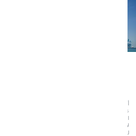
"موانئ أبوظبي" تدعم بيئة أعمال متكاملة
لتمكين التنويع الصناعي وترسيخ مكانة إمارة
أبوظبي كمركز صناعي وتجاري عالمي
أعلنت "القابضة" (ADQ)، إحدى أكبر الشركات القابضة
على مستوى المنطقة والتي تمتلك محفظة متنوعة من
الشركات الكبرى العاملة فيالقطاعات الرئيسية غير النفطية
لاقتصاد إمارة أبوظبي، اليوم عن اندماج المؤسسة العليا
للمناطق الاقتصادية المتخصصة وشركة "موانئ أبوظبي"،