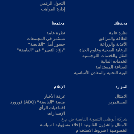
التحول الرقمي
إدارة المواهب
محفظتنا
مجتمعنا
نظرة عامة
نظرة عامة
الطاقة والمرافق
نستثمر في المجتمعات
الأغذية والزراعة
جسور أمل "القابضة"
الرعاية الصحية وعلوم الحياة
"روّاد التغيير" في "القابضة"
النقل والخدمات اللوجستية
الخدمات المالية
الصناعة المستدامة
البنية التحتية والمعادن الأساسية
الموارد
الإعلام
الامتثال
غرفة الأخبار
المستثمرين
منصة "القابضة" (ADQ) فورورد
افتتاحيات الرأي
الإصدارات
شركة أبوظبي التنموية القابضة ش.م.ع
الامتثال والشؤون القانونية
ا
إخلاء مسؤولية
ا
سياسة
الخصوصية
ا
شروط الاستخدام