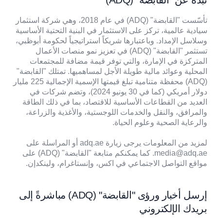
تأسّست "القابضة" (ADQ) في عام 2018، وهي شركة استثمار
سيادية عالمية، تركز على الاستثمار في البنية التحتية الأساسية
وسلاسل الإمداد. وباعتبارها شريكاً استراتيجياً لحكومة أبوظبي،
تستثمر "القابضة" (ADQ) في تعزيز نمو منصات الأعمال
المتركزة في الإمارة، والتي توفر قيمة مضافة للمجتمعات
المحلية وعوائد مالية طويلة الأجل لمساهميها. تمتلك "القابضة"
(ADQ) محفظة متنامية تبلغ قيمتها الإسمية الإجمالية 225 مليار
دولار أمريكي (كما في 30 يونيو 2024)، وتضم شركات في
العديد من القطاعات الأساسية للاقتصاد، بما في ذلك الطاقة
والمرافق، والنقل والخدمات اللوجستية، والأغذية والزراعة،
والرعاية الصحية وعلوم الحياة.
لمزيد من المعلومات يرجى زيارة
adq.ae
أو المراسلة على
media@adq.ae
. كما يمكنكم متابعة "القابضة" (ADQ) على
مواقع التواصل الاجتماعي في
اكس
،
وإنستاغرام
،
ولينكدإن
.
إرسل أخبار ورؤى "القابضة" (ADQ) مباشرةً إلى
بريدك الإلكتروني