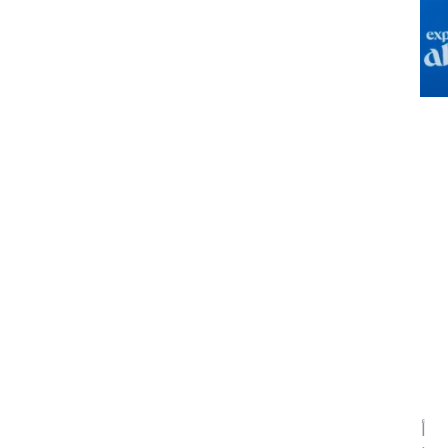
اختيار "القابضة" (ADQ) شريكًا مقدّمًا لمباريات
دوري NBA أبوظبي 2023 التي ستجمع فريقي
"دالاس مافريكس" و"مينيسوتا تيمبروولفز"
يومي 5 و7 أكتوبر على حلبة الاتحاد أرينا في
جزيرة ياسقبل انطلاق الموسم الجديد
"القابضة" (ADQ) ستساهم في تعزيز أنماط
الحياة الصحيّة في دولة الإماراتالعربية المتحدة
وتعمل على توسعة القاعدة الشعبية لكرة
السلّة وتطويرها
أعلنت "القابضة" (ADQ)، وهي شركة استثمارية قابضة في