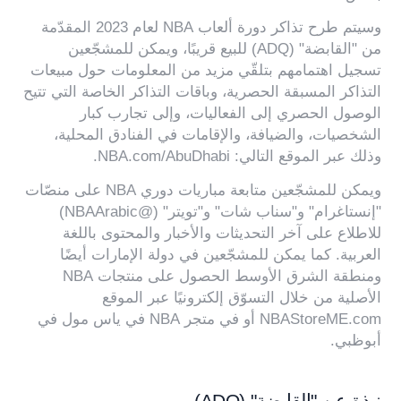
وسيتم طرح تذاكر دورة ألعاب NBA لعام 2023 المقدّمة
من "القابضة" (ADQ) للبيع قريبًا، ويمكن للمشجّعين
تسجيل اهتمامهم بتلقّي مزيد من المعلومات حول مبيعات
التذاكر المسبقة الحصرية، وباقات التذاكر الخاصة التي تتيح
الوصول الحصري إلى الفعاليات، وإلى تجارب كبار
الشخصيات، والضيافة، والإقامات في الفنادق المحلية،
وذلك عبر الموقع التالي:
NBA.com/AbuDhabi
.
ويمكن للمشجّعين متابعة مباريات دوري NBA على منصّات
"
إنستاغرام
" و"
سناب شات
" و"
تويتر
" (@NBAArabic)
للاطلاع على آخر التحديثات والأخبار والمحتوى باللغة
العربية. كما يمكن للمشجّعين في دولة الإمارات أيضًا
ومنطقة الشرق الأوسط الحصول على منتجات NBA
الأصلية من خلال التسوّق إلكترونيًا عبر الموقع
NBAStoreME.com
أو في متجر NBA في ياس مول في
أبوظبي.
نبذة عن "القابضة" (ADQ)