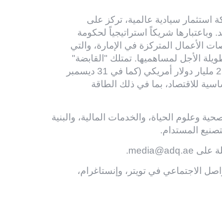
ADQ) في عام 2018، وهي شركة استثمار سيادية عالمية، تركز على
 وباعتبارها شريكاً استراتيجياً لحكومة
AD) في تعزيز نمو منصات الأعمال المتركزة في الإمارة، والتي
يلة الأجل لمساهميها. تمتلك "القابضة"
(ADQ) محفظة متنامية تبلغ قيمة إجمالي أصولها 251 مليار دولار أمريكي (كما في 31 ديسمبر
اسية للاقتصاد، بما في ذلك الطاقة
حية وعلوم الحياة، والخدمات المالية، والبنية
لتصنيع المستدام.
لة على
media@adq.ae
.
تويتر
،
وإنستاغرام
،