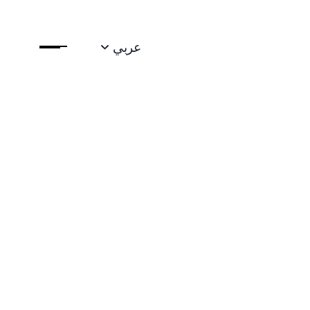
عربي
سسة "غيتس لتوظيف
إفريقيا