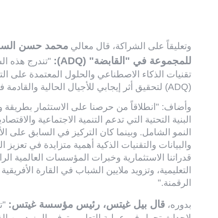
التقنية المبتكرة لتسريع استخدام الذكاء الاصطناع
هذه الجهود.
محمد حسن السويد
وتعليقاً على الشراكة، قال معالي
للمجموعة في "القابضة" (ADQ):
"تندرج هذه الش
تقنيات الذكاء الاصطناعي والحلول المعتمدة على ال
(ADQ) لتحقيق أثر إيجابي للأجيال الحالية والقادمة في مختلف مناطق العالم".
وأضاف: "انطلاقاً من حرصنا على الاستثمار بطريقة و
البنية التحتية التي تدعم التنمية الاجتماعية والاقت
النمو الشامل. وبينما كان التركيز في السابق على ال
والبيانات والتقنيات الذكية أهمية متزايدة في تعزيز ا
قدراتنا الاستثمارية وخبرات المؤسسات العالمية الرا
التعليمية، وتزويد ملايين الشباب في القارة الأفريقي
الرقمنة."
قال بيل غيتس، رئيس مؤسسة غيتس:
بدوره،
"تت
لإحداث تحول في عملية التعليم وتوفير المزيد من ال