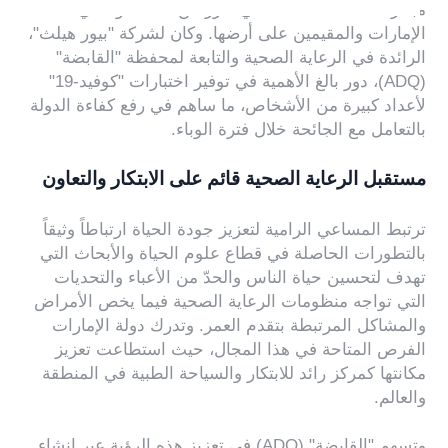
مبادرات الصحة العامة التي تعزز من صحة مواطني
الإمارات والمقيمين على أرضها. وكان لشركة "بيور هيلث"،
الرائدة في الرعاية الصحية والتابعة لمحفظة "القابضة"
(ADQ)، دور بالغ الأهمية في توفير اختبارات "كوفيد-19"
لأعداد كبيرة من الأشخاص، ما ساهم في رفع كفاءة الدولة
بالتعامل مع الجائحة خلال فترة الوباء.
مستقبل الرعاية الصحية قائم على الابتكار والتعاون
ترتبط المساعي الرامية لتعزيز جودة الحياة ارتباطاً وثيقاً
بالتطورات الحاصلة في قطاع علوم الحياة والأبحاث التي
تهدف لتحسين حياة الناس والحدّ من الأعباء والتحديات
التي تواجه منظومات الرعاية الصحية فيما يخص الأمراض
والمشاكل المرتبطة بتقدم العمر. وتدرك دولة الإمارات
الفرص المتاحة في هذا المجال، حيث استطاعت تعزيز
مكانتها كمركز رائد للابتكار والسياحة الطبية في المنطقة
والعالم.
وتسهم "القابضة" (ADQ) في تعزيز هذه الرؤية عبر إنشاء