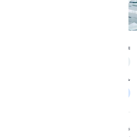
المساهمون
حمد عبدالله الحمادي
نائب الرئيس التنفيذي للمجموعة
شارك على وسائل التواصل الاجتماعي
في وقتنا الحاضر، أصبحت الحاجة إلى منظومة رعاية صحية
راسخة في غاية الأهمية، خاصة مع وصول عدد سكان العالم