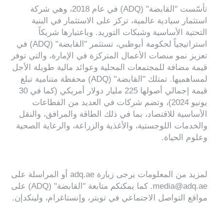
تأسّست "القابضة" (ADQ) في عام 2018، وهي شركة
استثمار سيادية عالمية، تركز على الاستثمار في البنية
التحتية الأساسية وشبكات التوريد. وباعتبارها شريكاً
استراتيجياً لحكومة أبوظبي، تستثمر "القابضة" (ADQ) في
تعزيز نمو منصات الأعمال المتركزة في الإمارة، والتي توفر
قيمة مضافة للمجتمعات المحلية وعوائد مالية طويلة الأجل
لمساهميها. تمتلك "القابضة" (ADQ) محفظة متنامية تبلغ
قيمة إجمالي أصولها 225 مليار دولار أمريكي (كما في 30
يونيو 2024)، وتضم شركات في العديد من القطاعات
الأساسية للاقتصاد، بما في ذلك الطاقة والمرافق، والنقل
والخدمات اللوجستية، والأغذية والزراعة، والرعاية الصحية
وعلوم الحياة.
لمزيد من المعلومات يرجى زيارة
adq.ae
أو المراسلة على
media@adq.ae
. كما يمكنكم متابعة "القابضة" (ADQ) على
مواقع التواصل الاجتماعي في
تويتر
،
وإنستاغرام
،
ولينكدإن
.