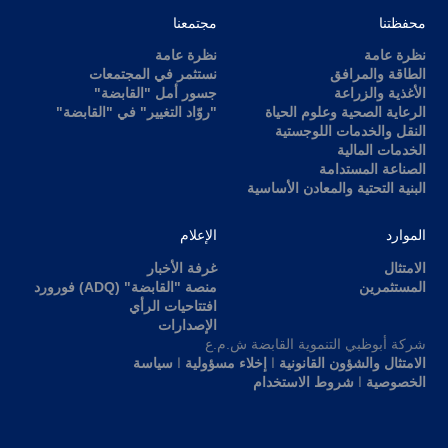
محفظتنا
مجتمعنا
نظرة عامة
نظرة عامة
الطاقة والمرافق
نستثمر في المجتمعات
الأغذية والزراعة
جسور أمل "القابضة"
الرعاية الصحية وعلوم الحياة
"روّاد التغيير" في "القابضة"
النقل والخدمات اللوجستية
الخدمات المالية
الصناعة المستدامة
البنية التحتية والمعادن الأساسية
الموارد
الإعلام
الامتثال
غرفة الأخبار
المستثمرين
منصة "القابضة" (ADQ) فورورد
افتتاحيات الرأي
الإصدارات
شركة أبوظبي التنموية القابضة ش.م.ع
الامتثال والشؤون القانونية
ا
إخلاء مسؤولية
ا
سياسة
الخصوصية
ا
شروط الاستخدام