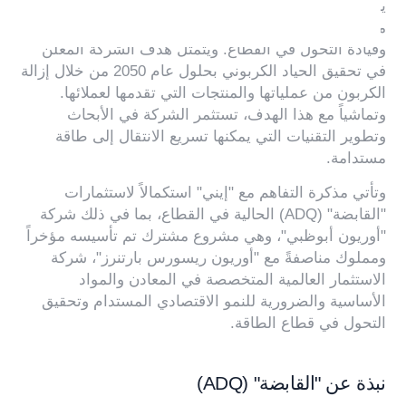
يذكر أن شركة "إيني" تعمل في 62 دولة، وهي شركة طاقة
متكاملة تسعى إلى لعب دور رئيسي في ضمان أمن الطاقة
وقيادة التحول في القطاع. ويتمثل هدف الشركة المعلن
في تحقيق الحياد الكربوني بحلول عام 2050 من خلال إزالة
الكربون من عملياتها والمنتجات التي تقدمها لعملائها.
وتماشياً مع هذا الهدف، تستثمر الشركة في الأبحاث
وتطوير التقنيات التي يمكنها تسريع الانتقال إلى طاقة
مستدامة.
وتأتي مذكرة التفاهم مع "إيني" استكمالاً لاستثمارات
"القابضة" (ADQ) الحالية في القطاع، بما في ذلك شركة
"أوريون أبوظبي"، وهي مشروع مشترك تم تأسيسه مؤخراً
ومملوك مناصفةً مع "أوريون ريسورس بارتنرز"، شركة
الاستثمار العالمية المتخصصة في المعادن والمواد
الأساسية والضرورية للنمو الاقتصادي المستدام وتحقيق
التحول في قطاع الطاقة.
نبذة عن "القابضة" (ADQ)