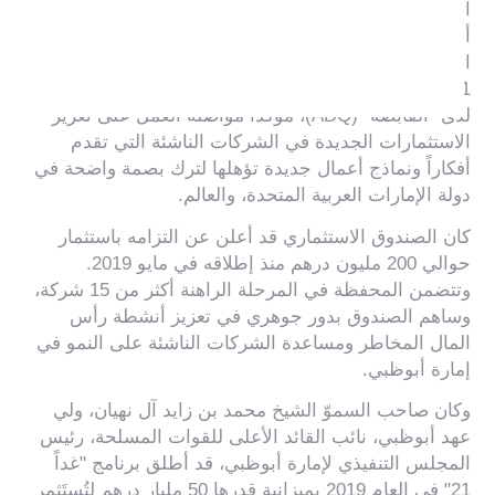
التي من شأنها تعزيز نمو منظومة الابتكار في إمارة
أبوظبي وتسليط الضوء على مدى تطور وتقدم اقتصاد
الإمارة". كما رحّب سعادته بانضمام صندوق مشاريع "غداً
21" إلى محفظة استثمارات رأس المال المخاطر الأوسع
لدى "القابضة" (ADQ)، مؤكداً مواصلة العمل على تعزيز
الاستثمارات الجديدة في الشركات الناشئة التي تقدم
أفكاراً ونماذج أعمال جديدة تؤهلها لترك بصمة واضحة في
دولة الإمارات العربية المتحدة، والعالم.
كان الصندوق الاستثماري قد أعلن عن التزامه باستثمار
حوالي 200 مليون درهم منذ إطلاقه في مايو 2019.
وتتضمن المحفظة في المرحلة الراهنة أكثر من 15 شركة،
وساهم الصندوق بدور جوهري في تعزيز أنشطة رأس
المال المخاطر ومساعدة الشركات الناشئة على النمو في
إمارة أبوظبي.
وكان صاحب السموّ الشيخ محمد بن زايد آل نهيان، ولي
عهد أبوظبي، نائب القائد الأعلى للقوات المسلحة، رئيس
المجلس التنفيذي لإمارة أبوظبي، قد أطلق برنامج "غداً
21" في العام 2019 بميزانية قدرها 50 مليار درهم لتُستَثمر