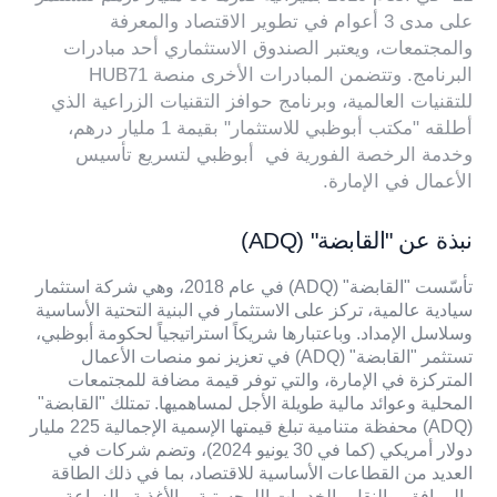
على مدى 3 أعوام في تطوير الاقتصاد والمعرفة
والمجتمعات، ويعتبر الصندوق الاستثماري أحد مبادرات
البرنامج. وتتضمن المبادرات الأخرى منصة HUB71
للتقنيات العالمية، وبرنامج حوافز التقنيات الزراعية الذي
أطلقه "مكتب أبوظبي للاستثمار" بقيمة 1 مليار درهم،
وخدمة الرخصة الفورية في أبوظبي لتسريع تأسيس
الأعمال في الإمارة.
نبذة عن "القابضة" (ADQ)
تأسّست "القابضة" (ADQ) في عام 2018، وهي شركة استثمار
سيادية عالمية، تركز على الاستثمار في البنية التحتية الأساسية
وسلاسل الإمداد. وباعتبارها شريكاً استراتيجياً لحكومة أبوظبي،
تستثمر "القابضة" (ADQ) في تعزيز نمو منصات الأعمال
المتركزة في الإمارة، والتي توفر قيمة مضافة للمجتمعات
المحلية وعوائد مالية طويلة الأجل لمساهميها. تمتلك "القابضة"
(ADQ) محفظة متنامية تبلغ قيمتها الإسمية الإجمالية 225 مليار
دولار أمريكي (كما في 30 يونيو 2024)، وتضم شركات في
العديد من القطاعات الأساسية للاقتصاد، بما في ذلك الطاقة
والمرافق، والنقل والخدمات اللوجستية، والأغذية والزراعة،