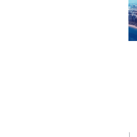
توطيد الشراكة بين الطرفين سيعزز جاذبية
إمارة أبوظبي بين رواد الأعمال وشركات رأس
المال المخاطر
يعد الصندوق الاستثماري جزءاً من برنامج
أبوظبي للمسرعات التنموية "غداً 21" ويهدف
إلى توفير الدعم لمنظومة الشركات الناشئة
والمبتكرة من خلال تسهيل الوصول إلى
التمويل
أعلن "مكتب أبوظبي للاستثمار" و"القابضة" (ADQ) اليوم