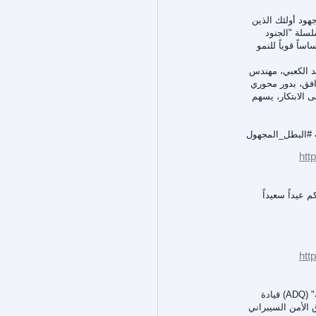
فضل جهود أولئك الذين
لسلة "الجنود
ساً قوياً للنمو
يد الكعبي، مهندس
افق، بدور محوري
 الابتكار، يسهم
#البطل_المجهول
htt
 لكم عيداً سعيداً
htt
بصفتها سفيرةً للأسبوع الدولي للتوعية بالاحتيال، تواصل "القابضة" (ADQ) قيادة
 الأمن السيبراني