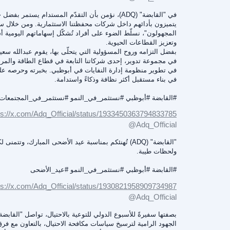
في "القابضة" (ADQ)، نؤمن بأن التقدّم المستدام يستمر ب
يتميزون بأدائهم داخل شركات محفظتنا الاستثمارية. ومن خلال س
المجهولون"، نسلّط الضوء على أفراد تُشكّل إسهاماتهم اليومية أسا
وتعزيز القطاعات الحيوية.
بفضل التزامه وروح المسؤولية التي يتحلّى بها، يقوم عبدالله سع
في مجموعة تدوير، إحدى شركاتنا التابعة في قطاع الطاقة والمر
في تطوير منظومة إدارة النفايات في أبوظبي. بخبرته وحرصه على
في بناء مستقبل أكثر نظافة وذكاءً واستدامة.
#القابضة
#أبوظبي
#نستثمر_في_النمو
#نستثمر_في_المجتمعات
ps://x.com/Adq_Official/status/1933450363794833785
@Adq_Official
"القابضة" (ADQ) تُهنئكم بمناسبة عيد الأضحى المبارك، وتتمنى
ولحظات طيبة.
#القابضة
#أبوظبي
#نستثمر_في_النمو
#عيد_الأضحى
ps://x.com/Adq_Official/status/1930821958909734987
@Adq_Official
الجهود الرامية لترسيخ سياسات مكافحة الاحتيال، بالتعاون مع فرق