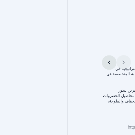
 استراتيجية في
سية المتخصصة في
رين لبذور
ة محاصيل الخضروات
لجفاف والملوحة،
htt