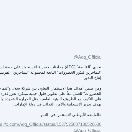
@Adq_Official
تجري "القابضة" (ADQ) محادثات حصرية للاستحواذ على حصة
"ليماجرين لبذور الخضروات" التابعة لمجموعة "ليماجرين" الفرن
إنتاج البذور.
ومن ضمن أهداف هذا الاستثمار، التعاون بين شركة سلال و"ليماج
الخضروات" للعمل معاً على تطوير حلول جينية مبتكرة تعزز قدر
على التكيف مع الظروف البيئية القاسية مثل الحرارة الشديدة وا
بهدف تعزيز الاستدامة والأمن الغذائي في دولة الإمارات.
#القابضة
#أبوظبي
#نستثمر_في_النمو
ps://x.com/Adq_Official/status/1937925087136526606
@Adq_Official