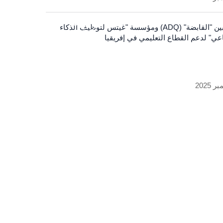
عربي
شراكة بين "القابضة" (ADQ) ومؤسسة "غيتس لتوظيف الذكاء
عي" لدعم القطاع التعليمي في إفريقيا