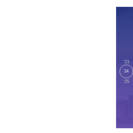
رحلتنا في عا
‘23
2024
'24
‘25