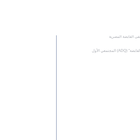
إدارة المحافظ
د لسوق أبوظبي للأوراق المالية واثنين من
تم تعيين رئيس مجلس إدارة و
شراكات الاستثمار ال
تم توقيع اتفاقيات نهائية بين "القابضة" (ADQ) و"أدنيك" للاستحواذ على حصة
العربية بقيمة 35 مليار دولار
لمجتمعي الأول